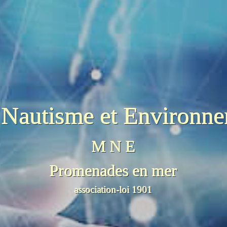
Nautisme et Environn
M N E
Promenades en mer
association-loi 1901